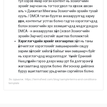
тул хэрэв ямар нэгэн контент нь зохиогчийн
эрхийг зөрчсөн нь тогтоогдвол та хүлээж авсан
аль ч Дижитал Мянганы Зохиогчийн эрхийн тухай
хууль / DMCA татан буулгах анхааруулгад хариу
үзүүлж, контентыг устгах болно гэдгээ хэрэглэгчдэд
болон зохиогчийн эрх эзэмшигчдэд мэдэгдэхдээ
DMCA - н анхааруулах зүйл (эсвэл Зохиогчийн
эрхийн Зөрчил) хэсгийг ашиглах боломжтой.
Хэрэглэгчдийн эрхийг хязгаарлах
зүйл нь таны
үйлчилгээг хэрэглэхийг зөвшөөрөхийн сацуу
зарим зүйлсийг хийхгүй байхыг мөн зөвшөөрч буйг
нь хэрэглэгчдэд мэдээллэдэг. Үүнийг Ерөнхий
Нөхцлүүдийн гэрээ дээрх маш урт ба дэлгэрэнгүй
жагсаалтанд оруулж болно. Ингэснээр дийлэнх
буруу ашиглалтаас урьдчилан сэргийлэх болно.
Эх сурьалж: https://termsfeed.com/blog/sample-terms-and-conditions-
template