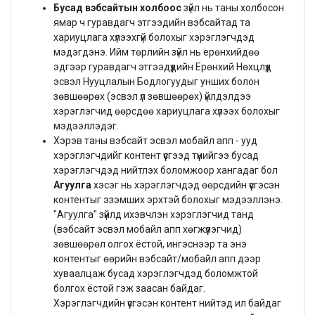
Бусад вэбсайтын холбоос
зүйл нь таны холбосон
ямар ч гуравдагч этгээдийн вэбсайтад та
хариуцлага хүлээхгүй болохыг хэрэглэгчдэд
мэдэгдэнэ. Ийм төрлийн зүйл нь ерөнхийдөө
эдгээр гуравдагч этгээдүүдийн Ерөнхий Нөхцлүүд
эсвэл Нууцлалын Бодлогуудыг унших болон
зөвшөөрөх (эсвэл үл зөвшөөрөх) үйлдэлдээ
хэрэглэгчид өөрсдөө хариуцлага хүлээх болохыг
мэдээллэдэг.
Хэрэв таны вэбсайт эсвэл мобайл апп - ууд
хэрэглэгчдийг контент үүсгээд түүнийгээ бусад
хэрэглэгчдэд нийтлэх боломжоор хангадаг бол
Агуулга
хэсэг нь хэрэглэгчдэд өөрсдийн үүсгэсэн
контентыг эзэмших эрхтэй болохыг мэдээллэнэ.
"Агуулга" зүйлд ихэвчлэн хэрэглэгчид танд
(вэбсайт эсвэл мобайл апп хөгжүүлэгчид)
зөвшөөрөл олгох ёстой, ингэснээр та энэ
контентыг өөрийн вэбсайт/мобайл апп дээр
хуваалцаж бусад хэрэглэгчдэд боломжтой
болгох ёстой гэж заасан байдаг.
Хэрэглэгчдийн үүсгэсэн контент нийтэд ил байдаг