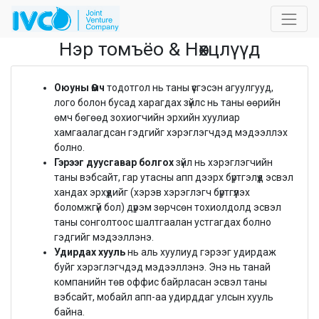
Нэр томъёо & Нөхцлүүд
Оюуны Өмч
тодотгол нь таны үүсгэсэн агуулгууд,
лого болон бусад харагдах зүйлс нь таны өөрийн
өмч бөгөөд зохиогчийн эрхийн хуулиар
хамгаалагдсан гэдгийг хэрэглэгчдэд мэдээллэх
болно.
Гэрээг дуусгавар болгох
зүйл нь хэрэглэгчийн
таны вэбсайт, гар утасны апп дээрх бүртгэлүүд эсвэл
хандах эрхүүдийг (хэрэв хэрэглэгч бүртгүүлэх
боломжгүй бол) дүрэм зөрчсөн тохиолдолд эсвэл
таны сонголтоос шалтгаалан устгагдах болно
гэдгийг мэдээллэнэ.
Удирдах хууль
нь аль хуулиуд гэрээг удирдаж
буйг хэрэглэгчдэд мэдээллэнэ. Энэ нь танай
компанийн төв оффис байрласан эсвэл таны
вэбсайт, мобайл апп-аа удирддаг улсын хууль
байна.