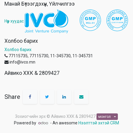
Манай Бүтээгдэхүүн, Үйлчилгээ
Нүүр хуудас
Холбоо барих
Холбоо барих
77115735, 77115730, 11-345730, 11-345731
info@ivco.mn
Айвико ХХК & 2809427
Share
Зохиогчийн эрх ©
Айвико ХХК & 2809427
монгол
Powered by
- An awesome
Нээлттэй эхтэй CRM