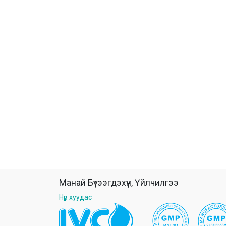
Манай Бүтээгдэхүүн, Үйлчилгээ
Нүүр хуудас