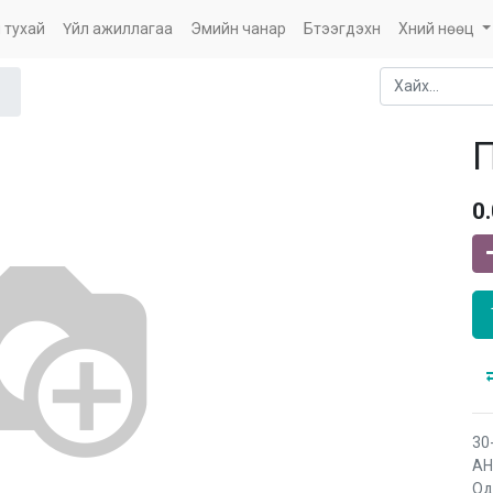
 тухай
Үйл ажиллагаа
Эмийн чанар
Бүтээгдэхүүн
Хүний нөөц
0
30
АНУ
Од