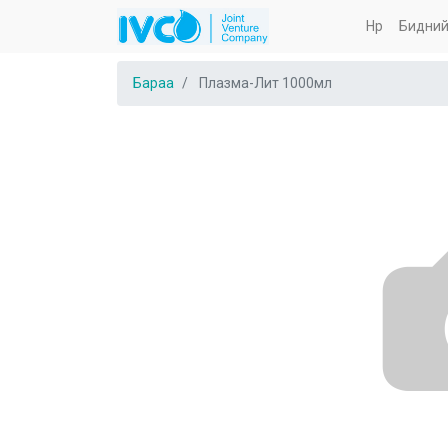
Нүүр
Бидний
Бараа
Плазма-Лит 1000мл