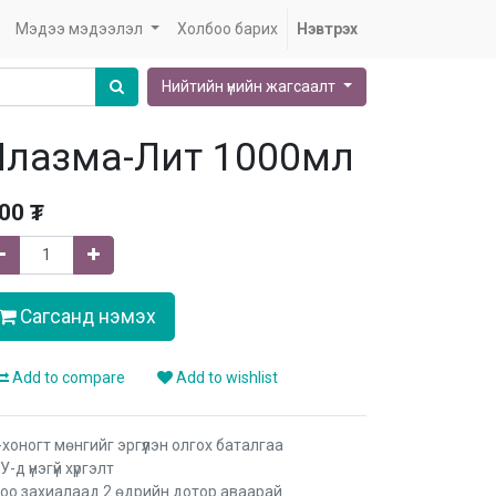
Мэдээ мэдээлэл
Холбоо барих
Нэвтрэх
Нийтийн үнийн жагсаалт
Плазма-Лит 1000мл
.00
₮
Сагсанд нэмэх
Add to compare
Add to wishlist
-хоногт мөнгийг эргүүлэн олгох баталгаа
-д үнэгүй хүргэлт
оо захиалаад 2 өдрийн дотор аваарай