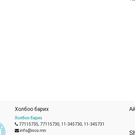
Холбоо барих
Ай
Холбоо барих
77115735, 77115730, 11-345730, 11-345731
info@ivco.mn
S